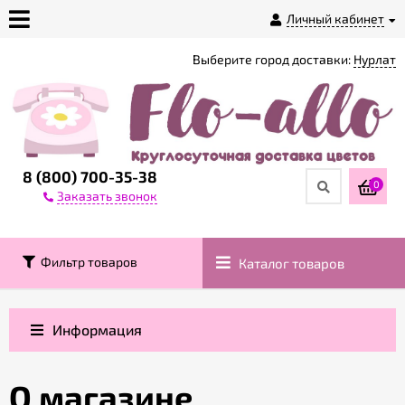
Личный кабинет
Выберите город доставки:
Нурлат
О
магазине
Доставка
8 (800) 700-35-38
0
Заказать звонок
Оплата
Фильтр товаров
Каталог товаров
Контакты
Возврат
Информация
товара
О магазине
Гарантии