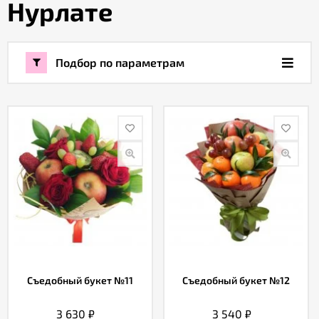
Нурлате
Акции
Подбор по параметрам
Как
оформить
заказ
Вопрос-
ответ
Публичная
оферта
Политика
Съедобный букет №11
Съедобный букет №12
конфиденциальности
3 630
₽
3 540
₽