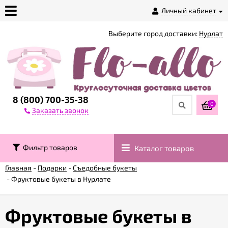
Личный кабинет
Выберите город доставки:
Нурлат
О
магазине
Доставка
8 (800) 700-35-38
0
Заказать звонок
Оплата
Фильтр товаров
Каталог товаров
Контакты
Главная
-
Подарки
-
Съедобные букеты
-
Фруктовые букеты в Нурлате
Возврат
товара
Фруктовые букеты в
Гарантии