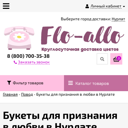
Личный кабинет
Выберите город доставки:
Нурлат
О
магазине
Доставка
8 (800) 700-35-38
0
Заказать звонок
Оплата
Фильтр товаров
Каталог товаров
Контакты
Главная
-
Повод
-
Букеты для признания в любви в Нурлате
Возврат
товара
Букеты для признания
в любви в Нурлате
Гарантии