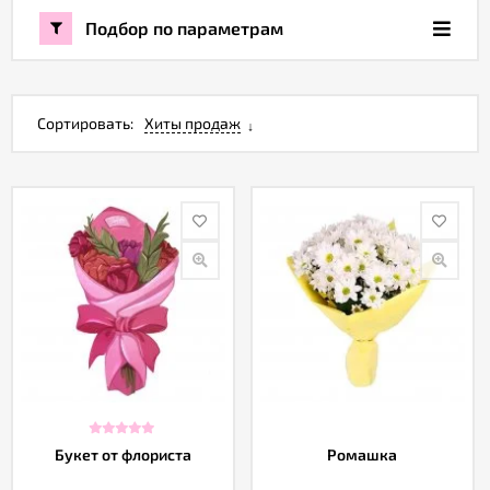
Подбор по параметрам
Акции
Как
Сортировать:
Хиты продаж
оформить
заказ
Вопрос-
ответ
Публичная
оферта
Политика
конфиденциальности
Букет от флориста
Ромашка