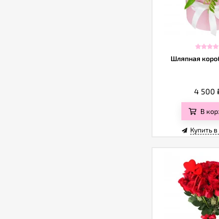
Шляпная коро
4 500
В кор
Купить в