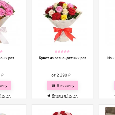
овых роз
Букет из разноцветных роз
Из к
0
₽
от 2 290
₽
зину
В корзину
 1 клик
Купить в 1 клик