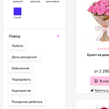
зеленый
красный
оранжевый
Синий
Повод
Люблю
Букет из роз
День рождения
Извинение
от 2 29
Порадовать
В кор
Купить в
Корпоратив
Рождение ребенка