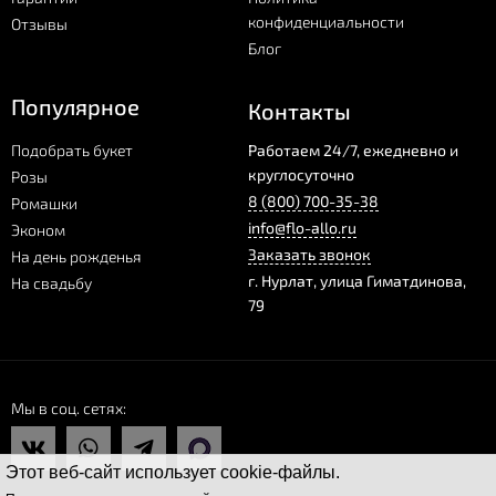
цветов с мягкой игрушкой. Подарочные наборы нескольких
конфиденциальности
Отзывы
видов доступны к покупке прямо сейчас.
Блог
Популярное
Контакты
Подобрать букет
Работаем 24/7, ежедневно и
круглосуточно
Розы
8 (800) 700-35-38
Ромашки
info@flo-allo.ru
Эконом
Заказать звонок
На день рожденья
г.
Нурлат
,
улица Гиматдинова,
На свадьбу
79
Мы в соц. сетях
Этот веб-сайт использует cookie-файлы.