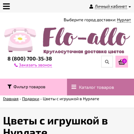
Личный кабинет
Выберите город доставки:
Нурлат
О
магазине
Доставка
8 (800) 700-35-38
0
Заказать звонок
Оплата
Фильтр товаров
Каталог товаров
Контакты
Главная
-
Подарки
-
Цветы с игрушкой в Нурлате
Возврат
товара
Цветы с игрушкой в
Нурлате
Гарантии