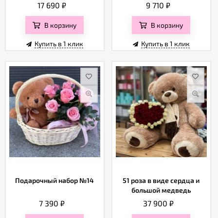
17 690
₽
9 710
₽
В корзину
В корзину
Купить в 1 клик
Купить в 1 клик
Подарочный набор №14
51 роза в виде сердца и
большой медведь
7 390
₽
37 900
₽