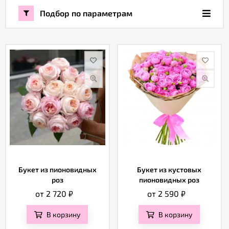
Подбор по параметрам
Акции
Как
оформить
заказ
Вопрос-
ответ
Публичная
оферта
Букет из пионовидных
Букет из кустовых
роз
пионовидных роз
Политика
от 2 720
₽
от 2 590
₽
конфиденциальности
В корзину
В корзину