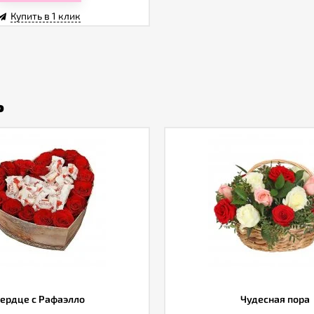
Купить в 1 клик
ь
ердце с Рафаэлло
Чудесная пора