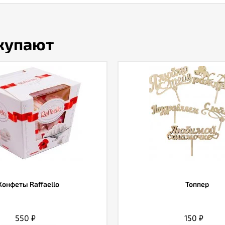
окупают
Конфеты Raffaello
Топпер
550
₽
150
₽