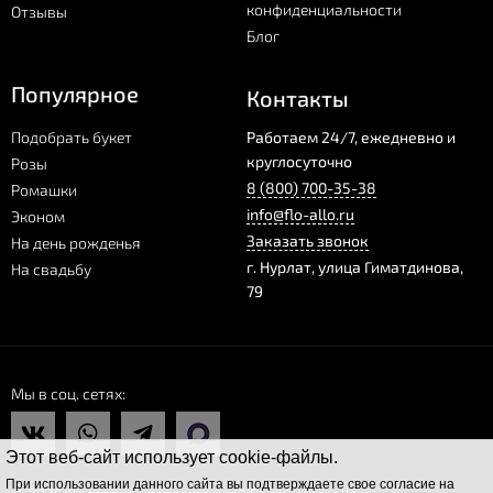
конфиденциальности
непременно поймет, что вы жалеете о размолвке и хотите
Отзывы
загладить вину.
Блог
Заказать доставку цветов для извинений в Нурлате вы можете
Популярное
Контакты
в нашем интернет магазине.
Подобрать букет
Работаем 24/7, ежедневно и
«Рандеву», «Прикосновение», «Красное сердце с Рафаэлло»,—
круглосуточно
Розы
эти и другие композиции доступны к покупке прямо сейчас.
8 (800) 700-35-38
Ромашки
info@flo-allo.ru
Эконом
Заказать звонок
На день рожденья
г.
Нурлат
,
улица Гиматдинова,
На свадьбу
79
Мы в соц. сетях
Этот веб-сайт использует cookie-файлы.
При использовании данного сайта вы подтверждаете свое согласие на