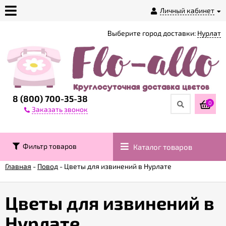
Личный кабинет
Выберите город доставки:
Нурлат
О
магазине
Доставка
8 (800) 700-35-38
0
Заказать звонок
Оплата
Фильтр товаров
Каталог товаров
Контакты
Главная
-
Повод
-
Цветы для извинений в Нурлате
Возврат
товара
Цветы для извинений в
Нурлате
Гарантии