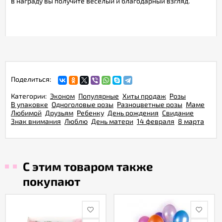
в награду вы получите веселый и благодарный взгляд.
Поделиться:
Категории:
Эконом
Популярные
Хиты продаж
Розы
В упаковке
Одноголовые розы
Разноцветные розы
Маме
Любимой
Друзьям
Ребенку
День рождения
Свидание
Знак внимания
Люблю
День матери
14 февраля
8 марта
С этим товаром также
покупают