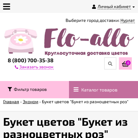
Личный кабинет
Выберите город доставки:
Нурлат
О
магазине
Доставка
8 (800) 700-35-38
0
Заказать звонок
Оплата
Фильтр товаров
Каталог товаров
Контакты
Главная
-
Эконом
-
Букет цветов "Букет из разноцветных роз"
Возврат
товара
Букет цветов "Букет из
разноцветных роз"
Гарантии