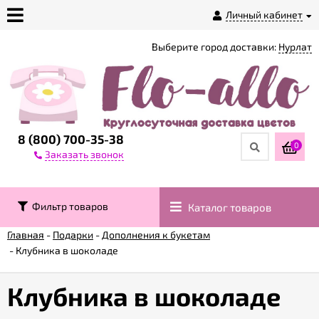
Личный кабинет
Выберите город доставки:
Нурлат
О
магазине
Доставка
8 (800) 700-35-38
0
Заказать звонок
Оплата
Фильтр товаров
Каталог товаров
Контакты
Главная
-
Подарки
-
Дополнения к букетам
-
Клубника в шоколаде
Возврат
товара
Клубника в шоколаде
Гарантии