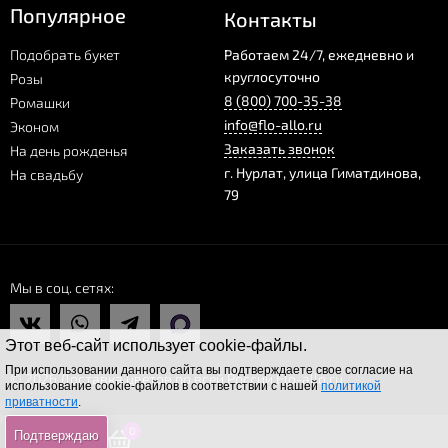
Популярное
Контакты
Подобрать букет
Работаем 24/7, ежедневно и
круглосуточно
Розы
8 (800) 700-35-38
Ромашки
info@flo-allo.ru
Эконом
Заказать звонок
На день рожденья
г.
Нурлат
,
улица Гиматдинова,
На свадьбу
79
Мы в соц. сетях
Этот веб-сайт использует cookie-файлы.
При использовании данного сайта вы подтверждаете свое согласие на
© 2026 Доставка цветов по всей России Flo-allo.ru
использование cookie-файлов в соответствии с нашей
политикой
приватности
.
0
0
0
Подтверждаю