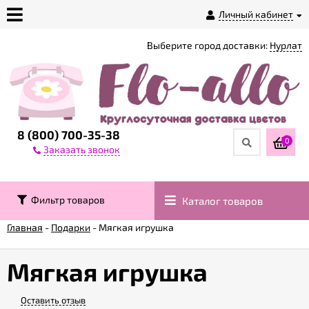
Личный кабинет
Выберите город доставки:
Нурлат
О
магазине
Доставка
8 (800) 700-35-38
0
Заказать звонок
Оплата
Фильтр товаров
Каталог товаров
Контакты
Главная
-
Подарки
-
Мягкая игрушка
Возврат
товара
Мягкая игрушка
Оставить отзыв
Гарантии