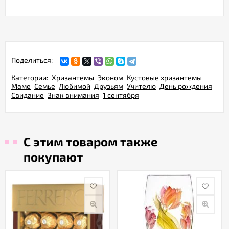
Поделиться:
Категории:
Хризантемы
Эконом
Кустовые хризантемы
Маме
Семье
Любимой
Друзьям
Учителю
День рождения
Свидание
Знак внимания
1 сентября
С этим товаром также
покупают