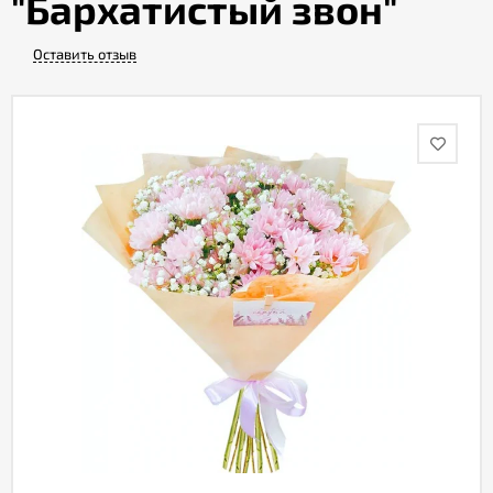
"Бархатистый звон"
Оставить отзыв
Акции
Как
оформить
заказ
Вопрос-
ответ
Публичная
оферта
Политика
конфиденциальности