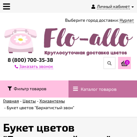
Личный кабинет
Выберите город доставки:
Нурлат
О
магазине
Доставка
8 (800) 700-35-38
0
Заказать звонок
Оплата
Фильтр товаров
Каталог товаров
Контакты
Главная
-
Цветы
-
Хризантемы
-
Букет цветов "Бархатистый звон"
Возврат
товара
Букет цветов
Гарантии