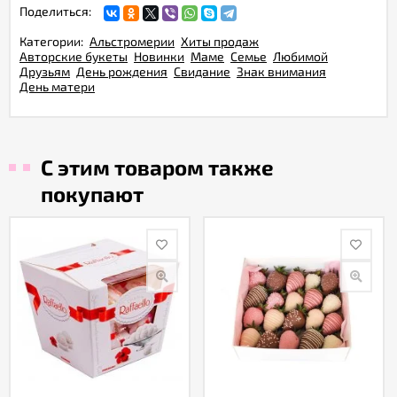
Поделиться:
Категории:
Альстромерии
Хиты продаж
Авторские букеты
Новинки
Маме
Семье
Любимой
Друзьям
День рождения
Свидание
Знак внимания
День матери
С этим товаром также
покупают