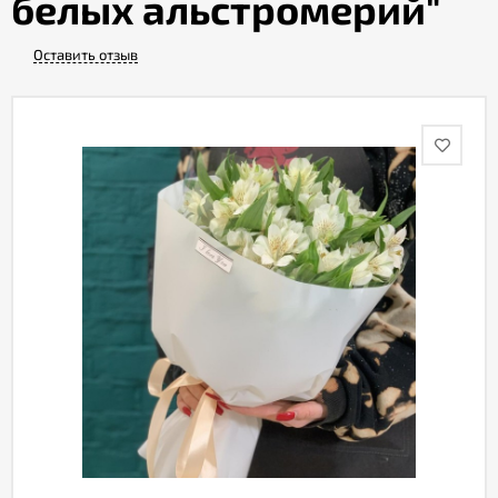
белых альстромерий"
Оставить отзыв
Акции
Как
оформить
заказ
Вопрос-
ответ
Публичная
оферта
Политика
конфиденциальности