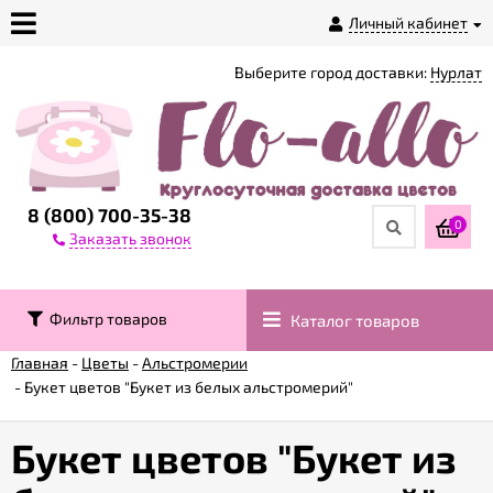
Личный кабинет
Выберите город доставки:
Нурлат
О
магазине
Доставка
8 (800) 700-35-38
0
Заказать звонок
Оплата
Фильтр товаров
Каталог товаров
Контакты
Главная
-
Цветы
-
Альстромерии
-
Букет цветов "Букет из белых альстромерий"
Возврат
товара
Букет цветов "Букет из
Гарантии