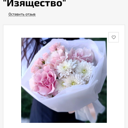
"Изящество"
Оставить отзыв
Акции
Как
оформить
заказ
Вопрос-
ответ
Публичная
оферта
Политика
конфиденциальности