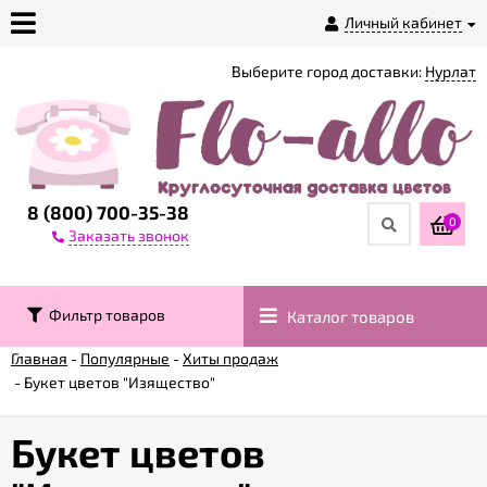
Личный кабинет
Выберите город доставки:
Нурлат
О
магазине
Доставка
8 (800) 700-35-38
0
Заказать звонок
Оплата
Фильтр товаров
Каталог товаров
Контакты
Главная
-
Популярные
-
Хиты продаж
-
Букет цветов "Изящество"
Возврат
товара
Букет цветов
Гарантии