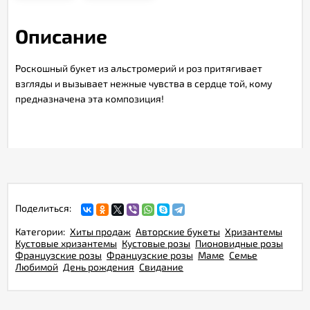
Описание
Роскошный букет из альстромерий и роз притягивает
взгляды и вызывает нежные чувства в сердце той, кому
предназначена эта композиция!
Поделиться:
Категории:
Хиты продаж
Авторские букеты
Хризантемы
Кустовые хризантемы
Кустовые розы
Пионовидные розы
Французские розы
Французские розы
Маме
Семье
Любимой
День рождения
Свидание