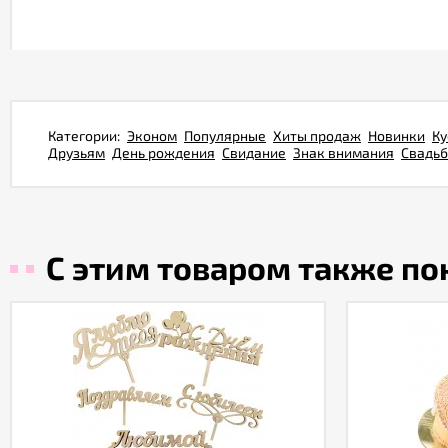
Категории:
Эконом
Популярные
Хиты продаж
Новинки
Ку
Друзьям
День рождения
Свидание
Знак внимания
Свадь
С этим товаром также п