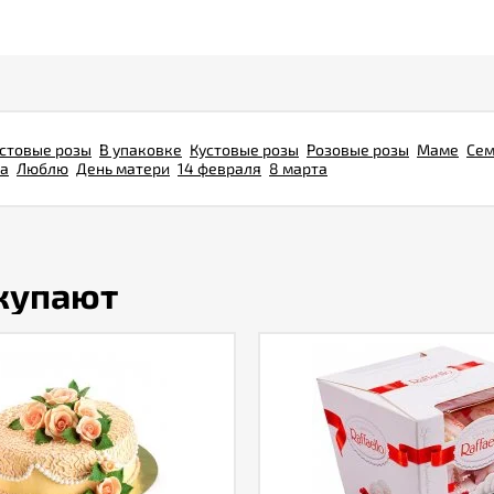
стовые розы
В упаковке
Кустовые розы
Розовые розы
Маме
Сем
ба
Люблю
День матери
14 февраля
8 марта
окупают