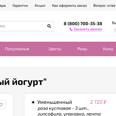
ара
Гарантии
Акции
Как оформить заказ
Вопрос-отве
Вы
8 (800) 700-35-38
Заказать звонок
Популярные
Цветы
Розы
Кому
ый йогурт"
Уменьшенный
2 720
₽
роза кустовая - 3 шт.,
гипсофила, упаковка, лента