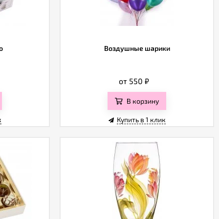
o
Воздушные шарики
от 550
₽
В корзину
к
Купить в 1 клик