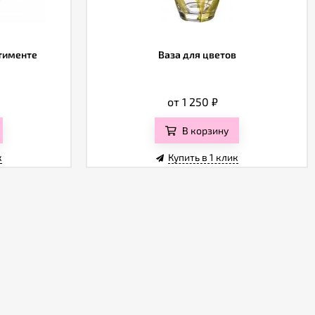
ртименте
Ваза для цветов
от 1 250
₽
В корзину
к
Купить в 1 клик