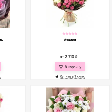
ль
Азалия
от 2 710
₽
В корзину
к
Купить в 1 клик