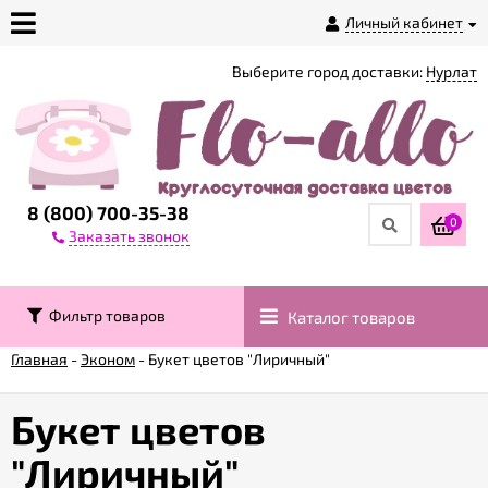
Личный кабинет
Выберите город доставки:
Нурлат
О
магазине
Доставка
8 (800) 700-35-38
0
Заказать звонок
Оплата
Фильтр товаров
Каталог товаров
Контакты
Главная
-
Эконом
-
Букет цветов "Лиричный"
Возврат
товара
Букет цветов
"Лиричный"
Гарантии