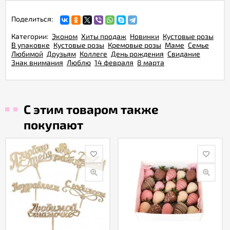
Поделиться:
Категории:
Эконом
Хиты продаж
Новинки
Кустовые розы
В упаковке
Кустовые розы
Кремовые розы
Маме
Семье
Любимой
Друзьям
Коллеге
День рождения
Свидание
Знак внимания
Люблю
14 февраля
8 марта
С этим товаром также
покупают