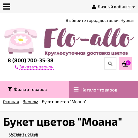
Личный кабинет
Выберите город доставки:
Нурлат
О
магазине
Доставка
8 (800) 700-35-38
0
Заказать звонок
Оплата
Фильтр товаров
Каталог товаров
Контакты
Главная
-
Эконом
-
Букет цветов "Моана"
Возврат
товара
Букет цветов "Моана"
Оставить отзыв
Гарантии