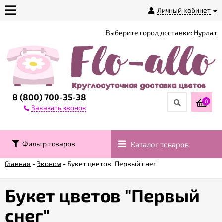
Личный кабинет
Выберите город доставки:
Нурлат
О
магазине
Доставка
8 (800) 700-35-38
0
Заказать звонок
Оплата
Фильтр товаров
Каталог товаров
Контакты
Главная
-
Эконом
-
Букет цветов "Первый снег"
Возврат
товара
Букет цветов "Первый
снег"
Гарантии