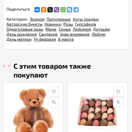
Поделиться:
Категории:
Эконом
Популярные
Хиты продаж
Авторские букеты
Новинки
Розы
Гипсофила
Одноголовые розы
Маме
Семье
Любимой
Друзьям
День рождения
Свидание
Знак внимания
Люблю
День матери
14 февраля
8 марта
С этим товаром также
покупают