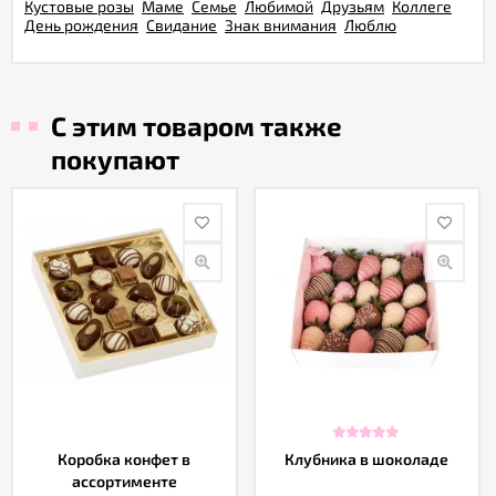
Кустовые розы
Маме
Семье
Любимой
Друзьям
Коллеге
День рождения
Свидание
Знак внимания
Люблю
С этим товаром также
покупают
Коробка конфет в
Клубника в шоколаде
ассортименте