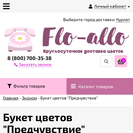
Личный кабинет
Выберите город доставки:
Нурлат
О
магазине
Доставка
8 (800) 700-35-38
0
Заказать звонок
Оплата
Фильтр товаров
Каталог товаров
Контакты
Главная
-
Эконом
-
Букет цветов "Предчувствие"
Возврат
товара
Букет цветов
"Предчувствие"
Гарантии