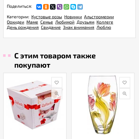
Поделиться:
Категории:
Кустовые розы
Новинки
Альстромерии
Орхидеи
Маме
Семье
Любимой
Друзьям
Коллеге
День рождения
Свидание
Знак внимания
Люблю
С этим товаром также
покупают