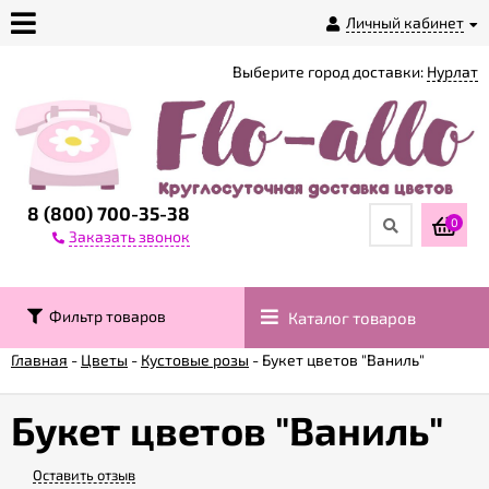
Личный кабинет
Выберите город доставки:
Нурлат
О
магазине
Доставка
8 (800) 700-35-38
0
Заказать звонок
Оплата
Фильтр товаров
Каталог товаров
Контакты
Главная
-
Цветы
-
Кустовые розы
-
Букет цветов "Ваниль"
Возврат
товара
Букет цветов "Ваниль"
Оставить отзыв
Гарантии