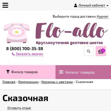
Личный кабинет
Выберите город доставки:
Нурлат
О
магазине
Доставка
8 (800) 700-35-38
0
Заказать звонок
Оплата
Фильтр товаров
Каталог товаров
Контакты
Главная
-
Композиции
-
Корзины с цветами
-
Сказочная
Возврат
товара
Сказочная
Оставить отзыв
Гарантии