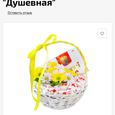
"Душевная"
Оставить отзыв
Акции
Как
оформить
заказ
Вопрос-
ответ
Публичная
оферта
Политика
конфиденциальности