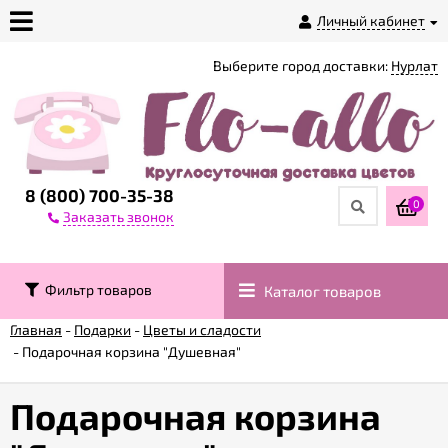
Личный кабинет
Выберите город доставки:
Нурлат
О
магазине
Доставка
8 (800) 700-35-38
0
Заказать звонок
Оплата
Фильтр товаров
Каталог товаров
Контакты
Главная
-
Подарки
-
Цветы и сладости
-
Подарочная корзина "Душевная"
Возврат
товара
Подарочная корзина
Гарантии