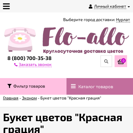
Личный кабинет
Выберите город доставки:
Нурлат
О
магазине
Доставка
8 (800) 700-35-38
0
Заказать звонок
Оплата
Фильтр товаров
Каталог товаров
Контакты
Главная
-
Эконом
-
Букет цветов "Красная грация"
Возврат
товара
Букет цветов "Красная
грация"
Гарантии