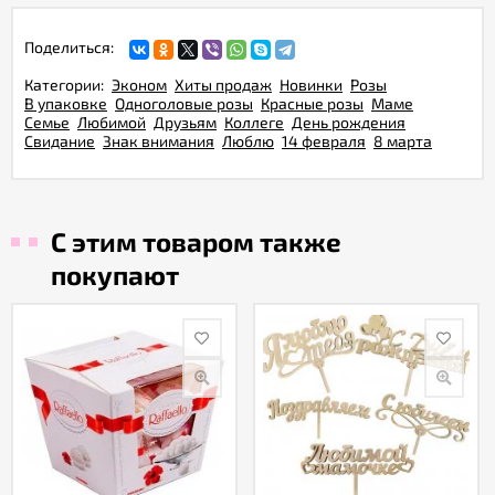
Поделиться:
Категории:
Эконом
Хиты продаж
Новинки
Розы
В упаковке
Одноголовые розы
Красные розы
Маме
Семье
Любимой
Друзьям
Коллеге
День рождения
Свидание
Знак внимания
Люблю
14 февраля
8 марта
С этим товаром также
покупают