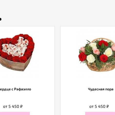
ь
ердце с Рафаэлло
Чудесная пора
от 5 450
₽
от 5 450
₽