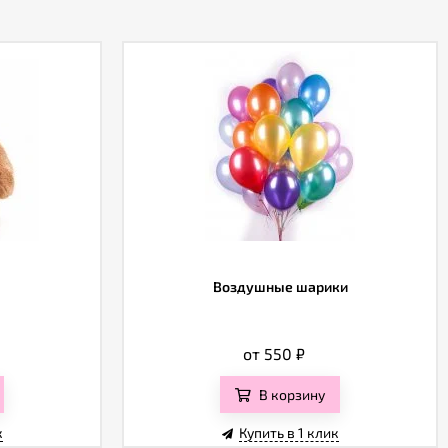
а
Воздушные шарики
от 550
₽
В корзину
к
Купить в 1 клик