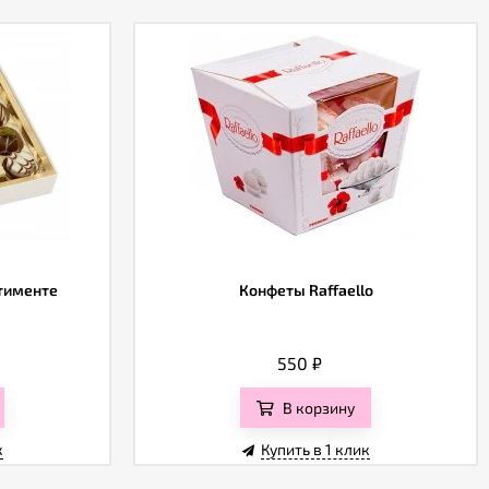
ртименте
Конфеты Raffaello
550
₽
В корзину
к
Купить в 1 клик